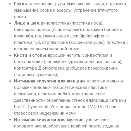
Грудь
: увеличение груди, уменьшение груди, подтяжка,
уменьшение соска и ареолы, устранение втянутого
соска.
Лицо и шея
: ринопластика (пластика носа),
блефаропластика (пластика век), подтяжка бровей и
кожи лба, подтяжка лица и шеи (фейслифтинг),
пластика губ, отопластика (коррекция ушей), пластика с
использованием жировой ткани.
Кисти и стопы
: вросший ноготь, синдактилия и
полидактилия (сросшиеся/дополнительные пальцы),
контратура Дюпюитрена (рубцовое перерождение
ладонных сухожилий).
Интимная хирургия для женщин
: пластика малых и
больших половых губ, эстетическая пластика
влагалища, пластика лобка, восстановление
девственности. Укрепление стенок влагалища сетками
Prolift, Gynemesh. Установка петель TVT, TVTO при
стрессовом недержании мочи.
Интимная хирургия для мужчин
: увеличение
полового члена, обрезание крайней плоти, водянка